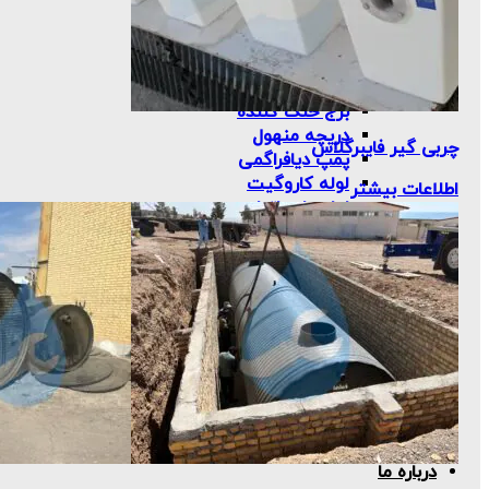
مخزن اسید
fiberglass-tank
مخزن موادشیمیایی
سایرمحصولات
برج خنک کننده
دریچه منهول
چربی گیر فایبرگلاس
پمپ دیافراگمی
لوله کاروگیت
اطلاعات بیشتر
لوله پلی اتیلن
دیفیوزر
فیلتر ممبران
آشغالگیر
پروژه ها
خدمات
مشاوره
طراحی
نصب و اجرا
نگهداری
مقالات
درباره ما