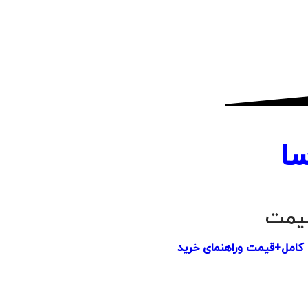
ا
یمت