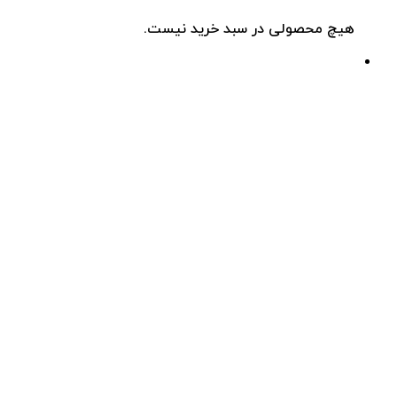
هیچ محصولی در سبد خرید نیست.