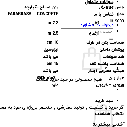
سوالات متداول
جنس بدنه
بتن مسلح یکپارچه
کاتالوگ
تماس با ما
مدل
FARABRASA – CONCRETE
lit
9000
قطر
2.2 m
درخواست مشاوره
جستجو
ارتفاع
2.5 m
برای:
ضخامت بتن هر طرف
10 cm
پوشش داخلی
ایزوسیل
ضد سولفات
می باشد
ضخامت پاشنه کف
15 cm
میلگرد مصرفی آجدار
می باشد
عیار بتن
350kg/m
3
هیچ محصولی در سبد خرید نیست.
ورودی
–
خروجی
دارد
سبد خرید
اگر خرید با کیفیت و تولید سفارشی و منحصر پروژه ی خود به ه
انتخاب شماست.
آشنایی بیشتر با: