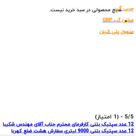
چربی گیر
هیچ محصولی در سبد خرید نیست.
مخزن آب GRP
منهول پلی اتیلن
5/5 - (1 امتیاز)
12 عدد سپتیک بتنی کارفرمای محترم جناب آقای مهندس شکیبا
12 عدد سپتیک بتنی 9000 لیتری سفارش هشت ضلع کهربا