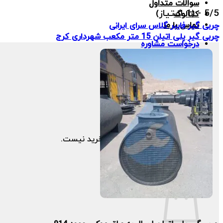
سوالات متداول
5/5 - (1 امتیاز)
کاتالوگ
تماس با ما
چربی گیر فایبر گلاس سرای ایرانی
چربی گیر پلی اتیلن 15 متر مکعب شهرداری کرج
درخواست مشاوره
جستجو
برای:
هیچ محصولی در سبد خرید نیست.
سبد خرید