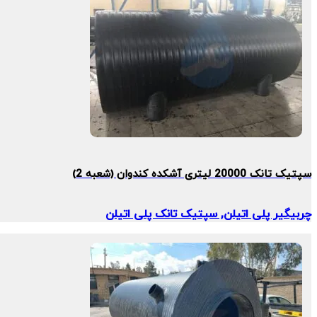
سپتیک تانک 20000 لیتری آشکده کندوان (شعبه 2)
چربیگیر پلی اتیلن, سپتیک تانک پلی اتیلن