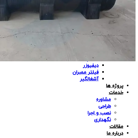
مخزن اسید
fiberglass-tank
مخزن موادشیمیایی
سایرمحصولات
برج خنک کننده
دریچه منهول
پمپ دیافراگمی
لوله کاروگیت
لوله پلی اتیلن
دیفیوزر
فیلتر ممبران
آشغالگیر
پروژه ها
خدمات
مشاوره
طراحی
نصب و اجرا
نگهداری
مقالات
درباره ما