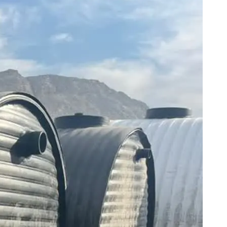
چربی گیر
چربی گیر فایبرگلاس
فیلتر پرس
کلرزن
فیلتر شنی
ازن ژنراتور
منهول پلی اتیلن
پکینگ مدیا
تجهیزات تصفیه آب
آب شیرین کن صنعتی
فیلتر کربنی
دیونایزر
فیلتر شنی
کلرزن
پکیج تزریق مواد شیمیایی
سختی گیر/سختی گیر رزینی
دی اریتور
کمپرسور
هیدروسیکلون
مخازن
مخزن آب پلی اتیلن