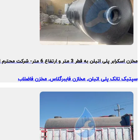
مخزن اسکرابر پلی اتیلن به قطر 3 متر و ارتفاع 6 متر- شرکت محترم اشجع باتری
سپتیک تانک پلی اتیلن, مخازن فایبرگلاس, مخزن فاضلاب