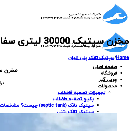
Skip
to
content
مخزن سپتیک 30000 لیتری سفارش دایا اطلس نصر
Home
/
سپتیک تانک پلی اتیلن
صفحه اصلی
مخزن سپتیک 30000 لیتری از جنس 
فروشگاه
چربی گیر
بر
محصولات
تجهیزات تصفیه فاضلاب
پکیج تصفیه فاضلاب
سپتیک تانک (septic tank) چیست؟ مشخصات کامل+قیمت وراهنمای خرید
سپتیک تانک بتنی
سپتیک تانک پلی اتیلن
سپتیک تانک فایبرگلاس