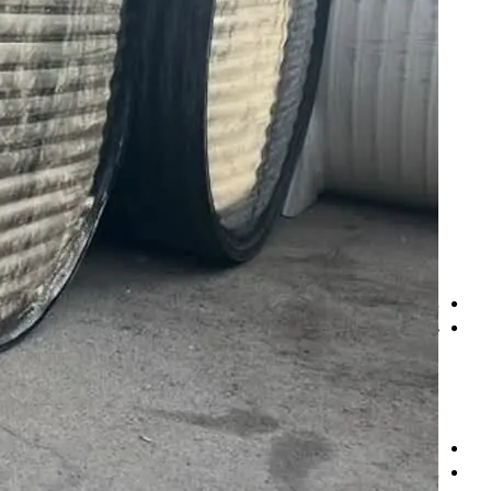
مخزن اسید
fiberglass-tank
مخزن موادشیمیایی
سایرمحصولات
برج خنک کننده
دریچه منهول
پمپ دیافراگمی
لوله کاروگیت
لوله پلی اتیلن
دیفیوزر
فیلتر ممبران
آشغالگیر
پروژه ها
خدمات
مشاوره
طراحی
نصب و اجرا
نگهداری
مقالات
درباره ما