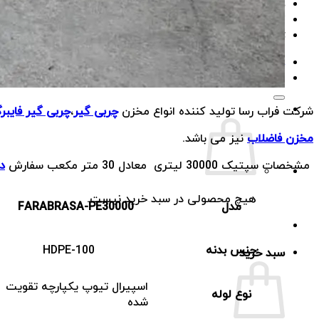
سوالات متداول
کاتالوگ
تماس با ما
درخواست مشاوره
جستجو
برای:
شرکت فراب رسا تولید کننده انواع مخزن
چربی گیر
،
چربی گیر فایبر
مخزن فاضلاب
نیز می باشد.
مشخصات سپتیک 30000 لیتری معادل 30 متر مکعب سفارش
د
هیچ محصولی در سبد خرید نیست.
مدل
FARABRASA-PE30000
جنس بدنه
HDPE-100
سبد خرید
اسپیرال تیوپ یکپارچه تقویت
نوع لوله
شده