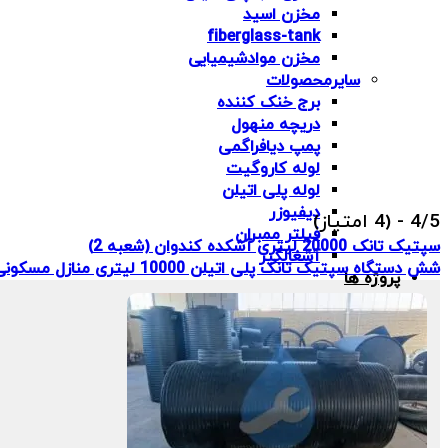
مخزن اسید
fiberglass-tank
مخزن موادشیمیایی
سایرمحصولات
برج خنک کننده
دریچه منهول
پمپ دیافراگمی
لوله کاروگیت
لوله پلی اتیلن
دیفیوزر
4/5 - (4 امتیاز)
فیلتر ممبران
سپتیک تانک 20000 لیتری آشکده کندوان (شعبه 2)
آشغالگیر
شش دستگاه سپتیک تانک پلی اتیلن 10000 لیتری منازل مسکونی سپاه شهرجم
پروژه ها
خدمات
مشاوره
طراحی
نصب و اجرا
نگهداری
مقالات
درباره ما