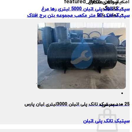
امتیاز دهی featured_item
سوالات متداول
کاتالوگ
سپتیک تانک پلی اتیلن 5000 لیتری رها مرغ
تماس با ما
سپتیک تانک 20 متر مکعب مجموعه بتن برج افلاک
درخواست مشاوره
جستجو
برای:
هیچ محصولی در سبد خرید نیست.
25 عدد سپتیک تانک پلی اتیلن 3000لیتری لیان پارس
سبد خرید
سپتیک تانک پلی اتیلن