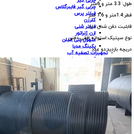
چربی گیر
طول: 3.3 متر و 6متر
چربی گیر فایبرگلاس
فیلتر پرس
قطر:1.4متر و 1.6 متر
کلرزن
قابلیت دفن شدن:دارد
فیلتر شنی
ازن ژنراتور
نوع سپتیک:استوانه افقی دفنی
منهول پلی اتیلن
پکینگ مدیا
دریچه بازدید:دو عدد
تجهیزات تصفیه آب
آب شیرین کن صنعتی
فیلتر کربنی
دیونایزر
فیلتر شنی
کلرزن
پکیج تزریق مواد شیمیایی
سختی گیر/سختی گیر رزینی
دی اریتور
کمپرسور
هیدروسیکلون
مخازن
مخزن آب پلی اتیلن