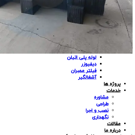
مخزن اسید
fiberglass-tank
مخزن موادشیمیایی
سایرمحصولات
برج خنک کننده
دریچه منهول
پمپ دیافراگمی
لوله کاروگیت
لوله پلی اتیلن
دیفیوزر
فیلتر ممبران
آشغالگیر
پروژه ها
خدمات
مشاوره
طراحی
نصب و اجرا
نگهداری
مقالات
درباره ما